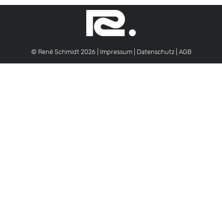
© René Schmidt 2026 |
Impressum
|
Datenschutz
|
AGB