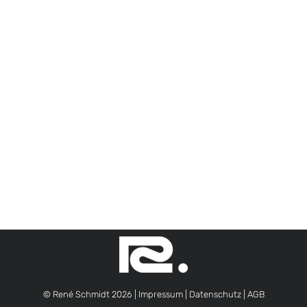
© René Schmidt 2026 |
Impressum
|
Datenschutz
|
AGB