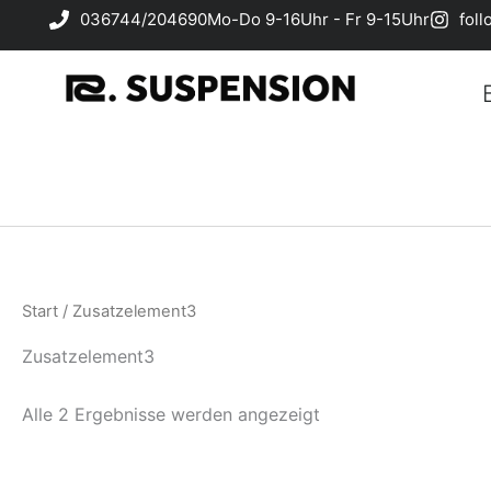
Zum
036744/204690
Mo-Do 9-16Uhr - Fr 9-15Uhr
fol
Inhalt
springen
Start
/ Zusatzelement3
Zusatzelement3
Alle 2 Ergebnisse werden angezeigt