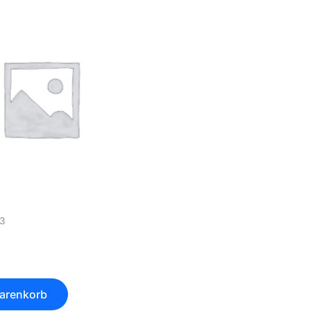
t3
Warenkorb