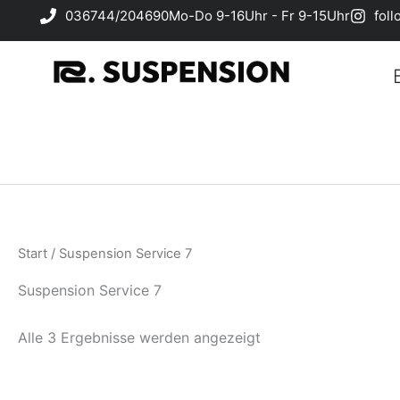
Zum
036744/204690
Mo-Do 9-16Uhr - Fr 9-15Uhr
fol
Inhalt
springen
Start
/ Suspension Service 7
Suspension Service 7
Alle 3 Ergebnisse werden angezeigt