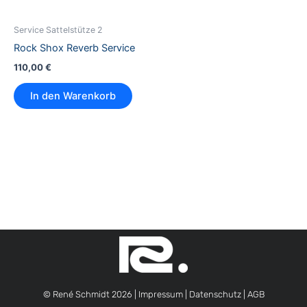
Service Sattelstütze 2
Rock Shox Reverb Service
110,00
€
In den Warenkorb
© René Schmidt 2026 |
Impressum
|
Datenschutz
|
AGB