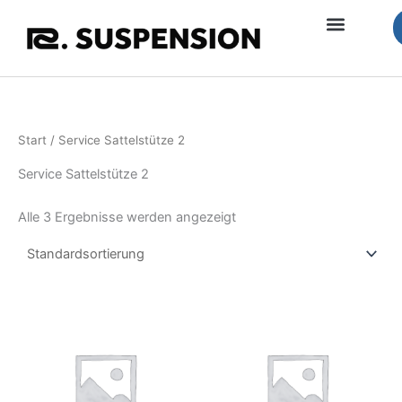
Zum
Inhalt
springen
Start
/ Service Sattelstütze 2
Service Sattelstütze 2
Alle 3 Ergebnisse werden angezeigt